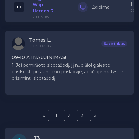
1
Wap
Žaidimai
10
Heroes 3
20
dmnx.net
Tomas L.
Savininkas
2025-07-28
09-10 ATNAUJINIMAS!
1. Jei pamiršote slaptažodį, jį nuo šiol galėsite
pasikeisti prisijungimo puslapyje, apačioje matysite
prisiminti slaptažodį.
«
1
2
3
»
73