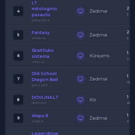
LT
2
mitologinis
Žaidimai
4
pasaulis
5
baltai.far.lt
2
Fantasy
Žaidimai
5
Vorak.eu
5
Skaitliuku
1
Kūrėjams
6
sistema
24
wtop.us
Old School
1
Žaidimai
7
Dragon Ball
18
goku.us.lt
1
DOVLINA.LT
Kiti
8
dovlina.lt
18
1
Waps.lt
Žaidimai
9
waps.lt
9
Legendiniai