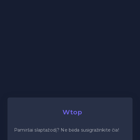
Wtop
Pamiršai slaptažodį? Ne bėda susigražinkite čia!