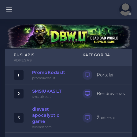
PUSLAPIS
KATEGORIJA
ADRESAS
PromoKodai.lt
Portalai
1
promokodai.lt
SMSIUKAS.LT
Bendravimas
2
smsiukas.lt
dievast
apocalyptic
Žaidimai
3
game
dievast.com