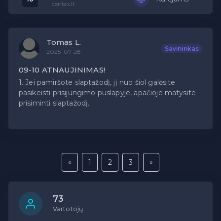
centex.lt
Tomas L.
Savininkas
2025-07-28
09-10 ATNAUJINIMAS!
1. Jei pamiršote slaptažodį, jį nuo šiol galėsite
pasikeisti prisijungimo puslapyje, apačioje matysite
prisiminti slaptažodį.
«
1
2
3
»
73
Vartotojų