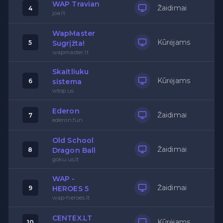
WAP Travian
Žaidimai
4
joa.lt
WapMaster
Kūrėjams
5
Sugrįžta!
wapmaster.lt
Skaitliuku
Kūrėjams
6
sistema
wtop.us
Ederon
Žaidimai
7
ederon.fun
Old School
Žaidimai
8
Dragon Ball
goku.us.lt
WAP -
Žaidimai
9
HEROES 5
wap-heroes.lt
CENTEX.LT
Kūrėjams
10