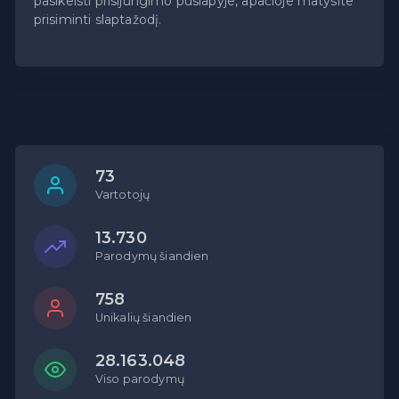
pasikeisti prisijungimo puslapyje, apačioje matysite
prisiminti slaptažodį.
73
Vartotojų
13.730
Parodymų šiandien
758
Unikalių šiandien
28.163.048
Viso parodymų