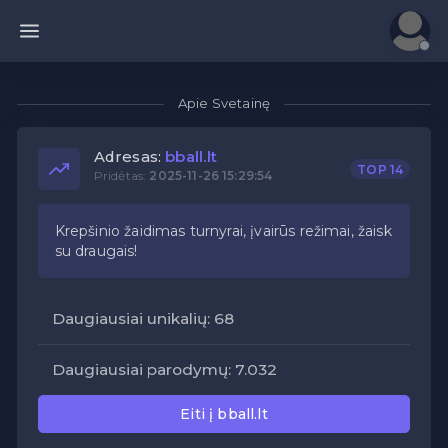
Apie Svetainę
Adresas:
bball.lt
TOP 14
Pridėtas:
2025-11-26 15:29:54
Krepšinio žaidimas turnyrai, įvairūs režimai, žaisk
su draugais!
Daugiausiai unikalių: 68
Daugiausiai parodymų: 7.032
Eiti į bball.lt