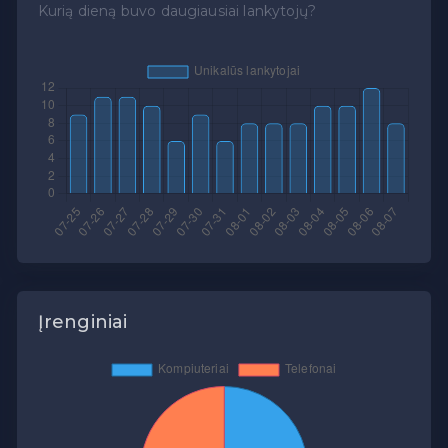
Kurią dieną buvo daugiausiai lankytojų?
Įrenginiai